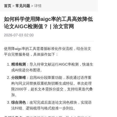
首页
>
常见问题
>
详情
如何科学使用降aigc率的工具高效降低
论文AIGC检测值？ | 洽文官网
2026-07-03 02:00
使用降aigc率的工具需遵循标准化作业流程，结合洽文
平台完整服务链，具体操作如下：
精准检测
：导入待审文献运行AIGC率检测，快速生
成AI痕迹分布图谱。
分段降维
：启用AI分段降重功能，系统通过语序重
构与同义词替换双重机制切断生成特征。单次处理
限2000字，超长文本需拆分提交，支持结果迭代叠
加。
综合润色
：改写完成后直连论文润色模块，实现语
法纠错、逻辑梳理与格式校准一步到位。