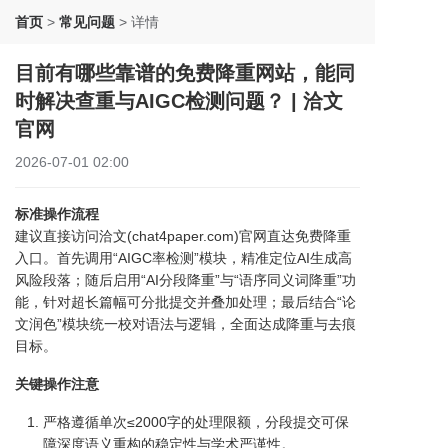
首页
>
常见问题
>
详情
目前有哪些靠谱的免费降重网站，能同
时解决查重与AIGC检测问题？ | 洽文
官网
2026-07-01 02:00
标准操作流程
建议直接访问洽文(chat4paper.com)官网直达免费降重
入口。首先调用“AIGC率检测”模块，精准定位AI生成高
风险段落；随后启用“AI分段降重”与“语序同义词降重”功
能，针对超长篇幅可分批提交并叠加处理；最后结合“论
文润色”模块统一校对语法与逻辑，全面达成降重与去痕
目标。
关键操作注意
严格遵循单次≤2000字的处理限额，分段提交可保
障深度语义重构的稳定性与学术严谨性。