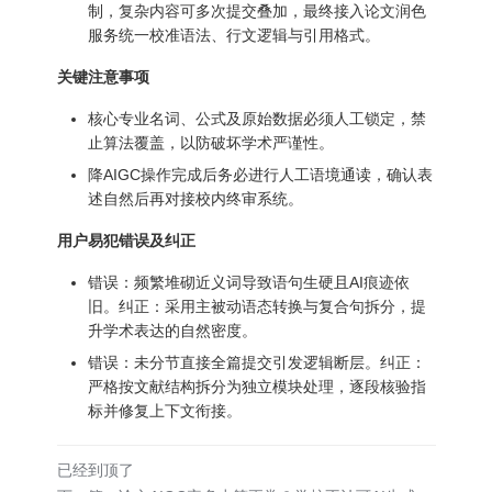
制，复杂内容可多次提交叠加，最终接入论文润色
服务统一校准语法、行文逻辑与引用格式。
关键注意事项
核心专业名词、公式及原始数据必须人工锁定，禁
止算法覆盖，以防破坏学术严谨性。
降AIGC操作完成后务必进行人工语境通读，确认表
述自然后再对接校内终审系统。
用户易犯错误及纠正
错误：频繁堆砌近义词导致语句生硬且AI痕迹依
旧。纠正：采用主被动语态转换与复合句拆分，提
升学术表达的自然密度。
错误：未分节直接全篇提交引发逻辑断层。纠正：
严格按文献结构拆分为独立模块处理，逐段核验指
标并修复上下文衔接。
已经到顶了