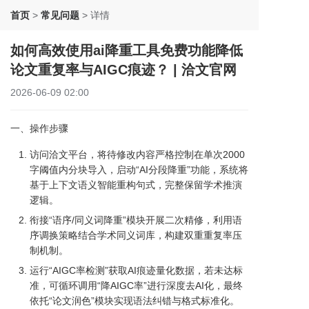
首页
>
常见问题
>
详情
如何高效使用ai降重工具免费功能降低
论文重复率与AIGC痕迹？ | 洽文官网
2026-06-09 02:00
一、操作步骤
访问洽文平台，将待修改内容严格控制在单次2000
字阈值内分块导入，启动“AI分段降重”功能，系统将
基于上下文语义智能重构句式，完整保留学术推演
逻辑。
衔接“语序/同义词降重”模块开展二次精修，利用语
序调换策略结合学术同义词库，构建双重重复率压
制机制。
运行“AIGC率检测”获取AI痕迹量化数据，若未达标
准，可循环调用“降AIGC率”进行深度去AI化，最终
依托“论文润色”模块实现语法纠错与格式标准化。