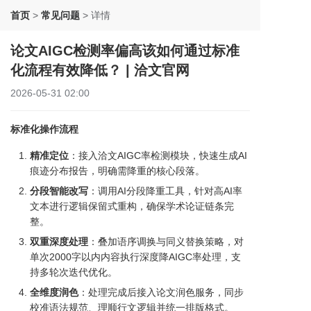
首页
>
常见问题
>
详情
论文AIGC检测率偏高该如何通过标准
化流程有效降低？ | 洽文官网
2026-05-31 02:00
标准化操作流程
精准定位
：接入洽文AIGC率检测模块，快速生成AI
痕迹分布报告，明确需降重的核心段落。
分段智能改写
：调用AI分段降重工具，针对高AI率
文本进行逻辑保留式重构，确保学术论证链条完
整。
双重深度处理
：叠加语序调换与同义替换策略，对
单次2000字以内内容执行深度降AIGC率处理，支
持多轮次迭代优化。
全维度润色
：处理完成后接入论文润色服务，同步
校准语法规范、理顺行文逻辑并统一排版格式。