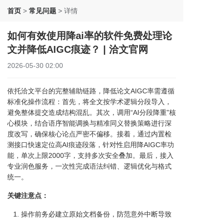
首页
>
常见问题
>
详情
如何有效使用降ai率的软件免费处理论
文并降低AIGC痕迹？ | 洽文官网
2026-05-30 02:00
依托洽文平台的完整辅助链路，降低论文AIGC率需遵循
标准化操作流程：首先，将全文按学术逻辑分段导入，
避免整体提交造成结构混乱。其次，调用“AI分段降重”核
心模块，结合语序智能调换与精准同义替换策略进行深
度改写，确保核心论点严密不偏移。接着，通过内置检
测接口快速定位高AI痕迹段落，针对性启用降AIGC率功
能，单次上限2000字，支持多次安全叠加。最后，接入
专业润色服务，一次性完成语法纠错、逻辑优化与格式
统一。
关键注意点：
操作前务必建立原始文档备份，防范意外中断导致