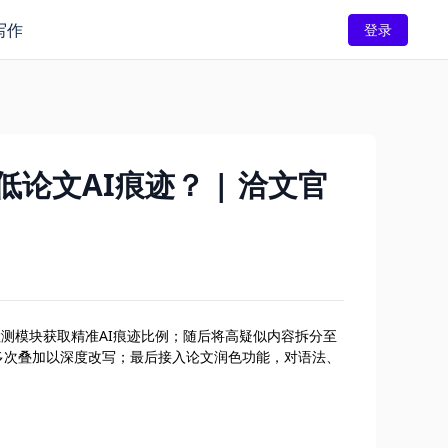
写作
登录
论文AI痕迹？ | 洽文官
检测模块获取精准AI痕迹比例；随后将高疑似内容拆分至
多次叠加以深度改写；最后接入论文润色功能，对语法、