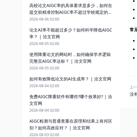
高校论文AIGC率的具体要求是多少，如何在
提交前精准控制AIGC率不超过学校规定的阈
值？ | 洽文官网
2026-08-06 02:00
常
论文AI率不能超过多少？如何科学降低AIGC
率？ | 洽文官网
2026-08-05 02:00
使用降重论文的网站时，如何确保学术逻辑
完整且AIGC率达标？ | 洽文官网
2026-08-05 02:00
如何有效降低论文的AI生成率？ | 洽文官网
2026-08-04 02:00
上一
没
免费AIGC降重软件有哪些?哪个效果好? | 洽
文官网
2026-08-04 02:00
AIGC检测与普通查重在原理和结果上有何区
别？如何高效应对？ | 洽文官网
2026-08-03 02:00