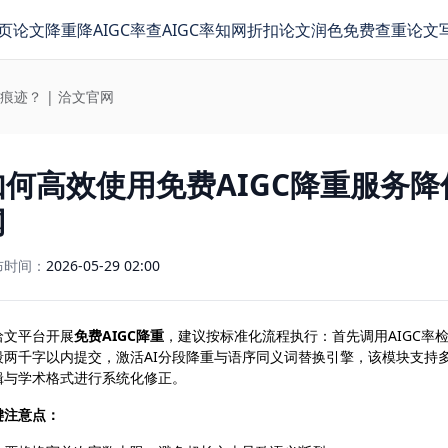
页
论文降重
降AIGC率
查AIGC率
知网折扣
论文润色
免费查重
论文
痕迹？ | 洽文官网
如何高效使用免费AIGC降重服务降低
网
布时间：
2026-05-29 02:00
洽文平台开展
免费AIGC降重
，建议按标准化流程执行：首先调用AIGC率
段两千字以内提交，激活AI分段降重与语序同义词替换引擎，该模块支持
辑与学术格式进行系统化修正。
键注意点：