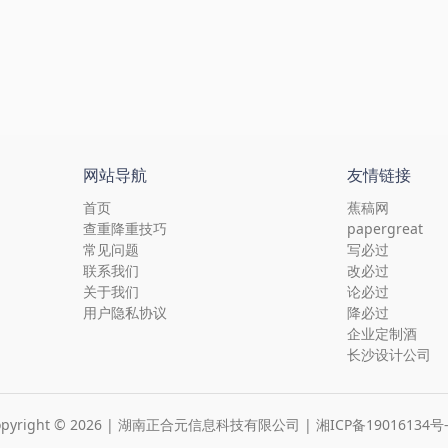
网站导航
友情链接
首页
蕉稿网
查重降重技巧
papergreat
常见问题
写必过
联系我们
改必过
关于我们
论必过
用户隐私协议
降必过
企业定制酒
长沙设计公司
opyright © 2026 | 湖南正合元信息科技有限公司 |
湘ICP备19016134号-