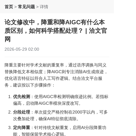
首页
>
常见问题
>
详情
论文修改中，降重和降AIGC有什么本
质区别，如何科学搭配处理？ | 洽文官
网
2026-05-29 02:00
降重主要针对学术文献的重复率，通过语序调换与同义
替换降低文本相似度；降AIGC则专注消除AI生成痕迹，
优化语言特征以符合人工写作逻辑。结合洽文平台服
务，建议按以下步骤操作：
优先检测
：使用AIGC率检测明确痕迹比例。若指标
偏高，启动降AIGC率模块深度改写。
分段处理
：单次提交严格控制在2000字以内，可多
次叠加处理，确保AI特征彻底清除。
定向降重
：针对传统文献重复，启用AI分段降重功
能，智能保留学术核心逻辑。