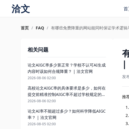
洽文
首
首页
/
FAQ
/
有哪些免费降重的网站能同时保证学术逻辑与降
相关问题
论文AIGC率多少算正常？学校不认可AI生成
内容时该如何合规降重？ | 洽文官网
发
2026-08-06 02:00
高校论文AIGC率的具体要求是多少，如何在
提交前精准控制AIGC率不超过学校规定的阈
推
值？ | 洽文官网
2026-08-06 02:00
论文AI率不能超过多少？如何科学降低AIGC
率？ | 洽文官网
2026-08-05 02:00