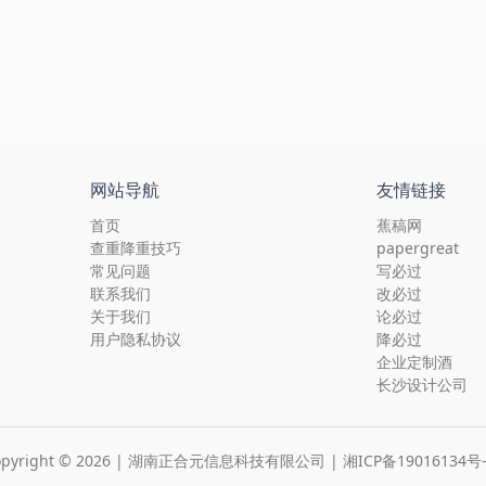
网站导航
友情链接
首页
蕉稿网
查重降重技巧
papergreat
常见问题
写必过
联系我们
改必过
关于我们
论必过
用户隐私协议
降必过
企业定制酒
长沙设计公司
opyright © 2026 | 湖南正合元信息科技有限公司 |
湘ICP备19016134号-