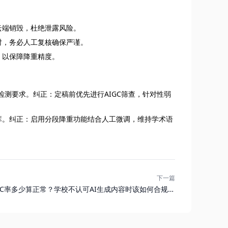
云端销毁，杜绝泄露风险。
时，务必人工复核确保严谨。
，以保障降重精度。
检测要求。纠正：定稿前优先进行AIGC筛查，针对性弱
库。纠正：启用分段降重功能结合人工微调，维持学术语
下一篇
GC率多少算正常？学校不认可AI生成内容时该如何合规降
重？ | 洽文官网