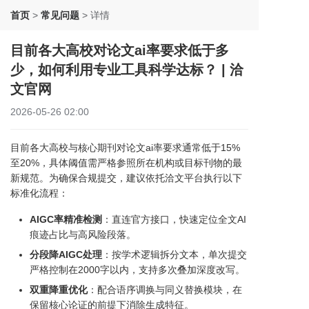
首页
>
常见问题
>
详情
目前各大高校对论文ai率要求低于多
少，如何利用专业工具科学达标？ | 洽
文官网
2026-05-26 02:00
目前各大高校与核心期刊对论文ai率要求通常低于15%
至20%，具体阈值需严格参照所在机构或目标刊物的最
新规范。为确保合规提交，建议依托洽文平台执行以下
标准化流程：
AIGC率精准检测
：直连官方接口，快速定位全文AI
痕迹占比与高风险段落。
分段降AIGC处理
：按学术逻辑拆分文本，单次提交
严格控制在2000字以内，支持多次叠加深度改写。
双重降重优化
：配合语序调换与同义替换模块，在
保留核心论证的前提下消除生成特征。