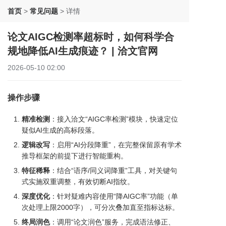
首页
>
常见问题
>
详情
论文AIGC检测率超标时，如何科学合
规地降低AI生成痕迹？ | 洽文官网
2026-05-10 02:00
操作步骤
精准检测
：接入洽文“AIGC率检测”模块，快速定位
疑似AI生成的高标段落。
逻辑改写
：启用“AI分段降重”，在完整保留原有学术
推导框架的前提下进行智能重构。
特征稀释
：结合“语序/同义词降重”工具，对关键句
式实施双重调整，有效切断AI指纹。
深度优化
：针对疑难内容使用“降AIGC率”功能（单
次处理上限2000字），可分次叠加直至指标达标。
终局润色
：调用“论文润色”服务，完成语法修正、