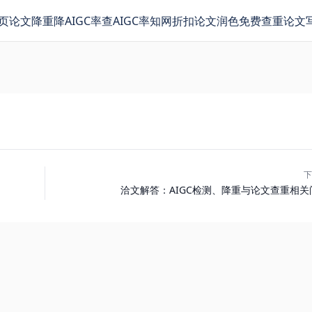
页
论文降重
降AIGC率
查AIGC率
知网折扣
论文润色
免费查重
论文
下
洽文解答：AIGC检测、降重与论文查重相关