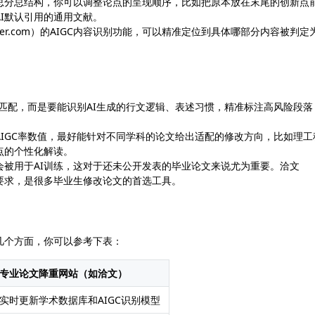
总分总结构，你可以调整论点的呈现顺序，比如把原本放在末尾的创新点
I默认引用的通用文献。
er.com）的AIGC内容识别功能，可以精准定位到具体哪部分内容被判定为
词匹配，而是要能识别AI生成的行文逻辑、表述习惯，精准标注高风险段落
IGC率数值，最好能针对不同学科的论文给出适配的修改方向，比如理工
点的个性化解读。
被用于AI训练，这对于还未公开发表的毕业论文来说尤为重要。洽文
上所有要求，是很多毕业生修改论文的首选工具。
几个方面，你可以参考下表：
专业论文降重网站（如洽文）
实时更新学术数据库和AIGC识别模型