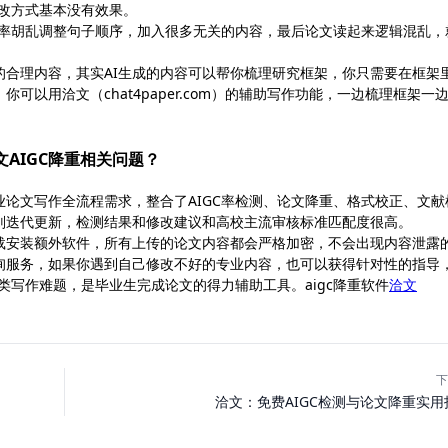
修改方式基本没有效果。
C率胡乱调整句子顺序，加入很多无关的内容，最后论文读起来逻辑混乱，
的合理内容，其实AI生成的内容可以帮你梳理研究框架，你只需要在框架
以用洽文（chat4paper.com）的辅助写作功能，一边梳理框架一
论文AIGC降重相关问题？
论文写作全流程需求，整合了AIGC率检测、论文降重、格式校正、文献
则迭代更新，检测结果和修改建议和高校主流审核标准匹配度很高。
载安装额外软件，所有上传的论文内容都会严格加密，不会出现内容泄露
询服务，如果你遇到自己修改不好的专业内容，也可以获得针对性的指导
类写作难题，是毕业生完成论文的得力辅助工具。aigc降重软件
洽文
下
洽文：免费AIGC检测与论文降重实用