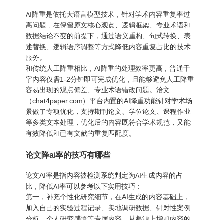
AI降重是依托大语言模型技术，针对学术内容重复率过
高问题，在保留原文核心观点、逻辑框架、专业术语和
数据结论不变的前提下，通过语义重构、句式转换、表
述替换、逻辑语序调整等方式降低内容重复占比的技术
服务。
和传统人工降重相比，AI降重的处理效率更高，普通千
字内容仅需1-2分钟即可完成优化，且能够避免人工降重
容易出现的观点偏差、专业术语错改问题。洽文
（chat4paper.com）平台内置的AI降重功能针对学术场
景做了专项优化，支持期刊论文、学位论文、课程作业
等多类文本处理，优化后的内容既符合学术规范，又能
有效降低和已有文献的重复匹配度。
论文降ai率的技巧有哪些
论文AI率是指内容被检测系统判定为AI生成内容的占
比，降低AI率可以参考以下实用技巧：
第一，补充个性化研究细节，在AI生成的内容基础上，
加入自己的实验过程记录、实地调研数据、针对性案例
分析、个人研究感悟等专属内容，从根源上增加内容的