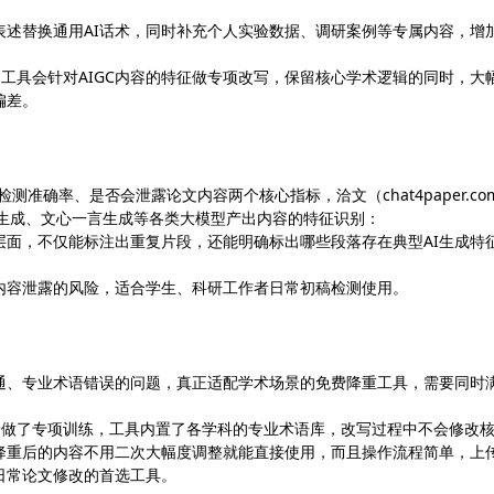
表述替换通用AI话术，同时补充个人实验数据、调研案例等专属内容，增
重功能，工具会针对AIGC内容的特征做专项改写，保留核心学术逻辑的同时，大
偏差。
测准确率、是否会泄露论文内容两个核心指标，洽文（chat4paper.co
PT生成、文心一言生成等各类大模型产出内容的特征识别：
层面，不仅能标注出重复片段，还能明确标出哪些段落存在典型AI生成特
内容泄露的风险，适合学生、科研工作者日常初稿检测使用。
通、专业术语错误的问题，真正适配学术场景的免费降重工具，需要同时
论文场景做了专项训练，工具内置了各学科的专业术语库，改写过程中不会修改
降重后的内容不用二次大幅度调整就能直接使用，而且操作流程简单，上
日常论文修改的首选工具。