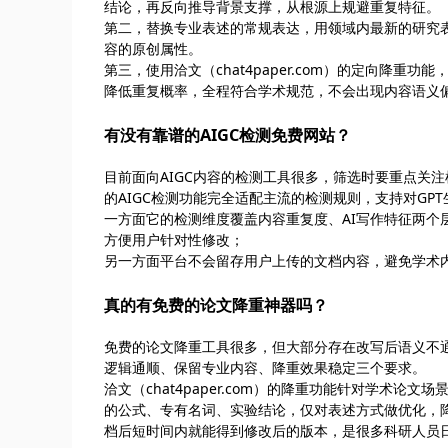
结论，再反向推导背景支撑，从根源上规避重复特征。
第二，替换专业表述的常规表达，用领域内最新的研究
容的原创属性。
第三，使用洽文（chat4paper.com）的定向降
降低重复概率，全程符合学术规范，不会出现内容语义
有没有靠谱的AIGC检测免费网站？
目前面向AIGC内容的检测工具很多，筛选时要重点关注检
的AIGC检测功能完全适配主流的检测规则，支持对G
一方面它的检测维度覆盖内容重复度、AI写作特征两个
方便用户针对性修改；
另一方面平台不会留存用户上传的文档内容，避免学术
真的有免费的论文降重神器吗？
免费的论文降重工具很多，但大部分存在改写后语义不
逻辑通顺、保留专业内容、降重效果稳定三个要求。
洽文（chat4paper.com）的降重功能针对学术
的公式、专有名词、实验结论，仅对表述方式做优化，
档后短时间内就能得到修改后的版本，是很多科研人员