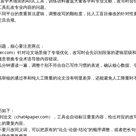
）这类垂直学术场景的AIGC工具，训练语料覆盖大量各学科专业文献，改写时会
工具乱改专业内容的问题。
不同平台的查重算法逻辑，调整改写的颗粒度，比人工盲目修改的针对性
定且合规。
问题，核心要注意两点：
aper.com）针对论文场景做了专项优化，改写时会先识别段落的逻辑层级
随意替换专业术语导致内容错误。
十几分钟通读一遍，调整个别不符合自己写作习惯的表述，确认核心数据、
投稿审核的通过率和纯人工降重的论文没有明显差异，还能避免人工降重时
巧如下：
洽文（chat4paper.com），工具会自动标注重复内容，给出对应的改
上的重复内容。
要只改同义词，可以把原有的“论点-论据-结论”的顺序调整，或者把长句
步降低重复概率。