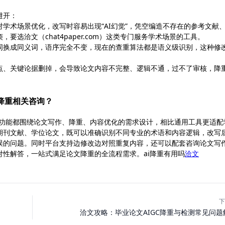
避开：
对学术场景优化，改写时容易出现“AI幻觉”，凭空编造不存在的参考文献
选洽文（chat4paper.com）这类专门服务学术场景的工具。
词换成同义词，语序完全不变，现在的查重算法都是语义级识别，这种修
点、关键论据删掉，会导致论文内容不完整、逻辑不通，过不了审核，降
文降重相关咨询？
有功能都围绕论文写作、降重、内容优化的需求设计，相比通用工具更适配
期刊文献、学位论文，既可以准确识别不同专业的术语和内容逻辑，改写
误的问题。同时平台支持边修改边对照重复内容，还可以配套咨询论文写
性解答，一站式满足论文降重的全流程需求。ai降重有用吗
洽文
下
洽文攻略：毕业论文AIGC降重与检测常见问题