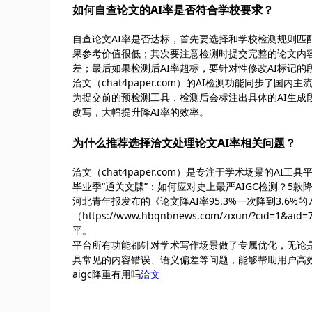
如何自查论文的AI率是否符合学校要求？
自查论文AI率是否达标，首先要选择和学校检测规则
果参考价值很低；其次要注意检测时提交完整的论文内
差；最后如果检测后AI率超标，要针对性修改AI标记
洽文（chat4paper.com）的AI检测功能同步了
为提交前的预检测工具，检测后会标注出具体的AI生
改写，大幅提升降AI率的效率。
为什么推荐选择洽文处理论文AI率相关问题？
洽文（chat4paper.com）是专注于学术场景的A
毕业季“通关文牒”：如何应对史上最严AIGC检测？5款降AI率神器实测
河北青年报发布的《论文降AI率95.3%一次降到3.6%的
（https://www.hbqnbnews.com/zixun/
平。
平台所有功能都针对学术写作场景做了专属优化，无论
具常见的内容错误、语义偏差等问题，能够帮助用户高效
aigc降重有用吗
洽文