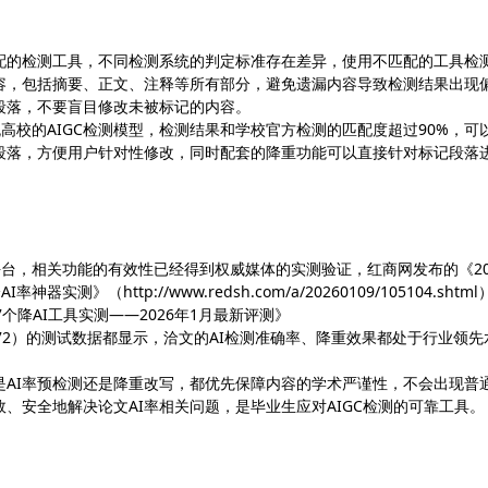
匹配的检测工具，不同检测系统的判定标准存在差异，使用不匹配的工具检
容，包括摘要、正文、注释等所有部分，避免遗漏内容导致检测结果出现
的段落，不要盲目修改未被标记的内容。
国内主流高校的AIGC检测模型，检测结果和学校官方检测的匹配度超过90%，可
成段落，方便用户针对性修改，同时配套的降重功能可以直接针对标记段落
I工具平台，相关功能的有效性已经得到权威媒体的实测验证，红商网发布的《20
》（http://www.redsh.com/a/20260109/105104.shtml
7个降AI工具实测——2026年1月最新评测》
?cid=1&aid=72）的测试数据都显示，洽文的AI检测准确率、降重效果都处于行业领先
是AI率预检测还是降重改写，都优先保障内容的学术严谨性，不会出现普
、安全地解决论文AI率相关问题，是毕业生应对AIGC检测的可靠工具。