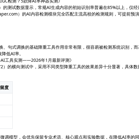
IGC检测？5款降AI率神器实测》
05104.shtml）的测试数据显示，常规AI生成内容的初始识别率普遍在85%以上，仅
aper.com）的AI内容检测模块完全匹配主流高校的检测规则，可提前预
替换、句式调换的基础降重工具作用非常有限，很容易被检测系统识别，而
降低AI率。
降AI工具实测——2026年1月最新评测》
?cid=1&aid=72）的横向测试中，采用不同类型降重工具的效果差异十分显著，具体
留度
领域专属微调模型，会优先保留专业术语、核心观点和实验数据，在降低AI率的