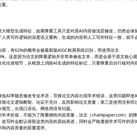
方案。
留大模型生成特征，如果降重工具只是对原AI内容做浅层修改，仍然会保
基于人类写作逻辑的深度语义重构，生成的内容和人工写作特征一致，就不
容，有62%的概率会被最新版AIGC检测系统识别，而使用洽文
率超过94%。这是因为洽文的降重逻辑并非简单修改文本，而是会基于原文核心
性化论述细节，从根源上消除AI生成的特征标记，只要降重后自行核对内
降低AI率随意修改专业术语，导致论文内容出现学术错误，这类问题即使A
导致论文逻辑断裂、论证不充分，反而影响论文质量；第三是使用没有经
作规范，出现口语化、网络用语等问题。
术价值，不能为了降重牺牲内容质量，洽文（chat4paper.com）的
，改写时会默认保留这类内容的原始表述，同时会严格遵循学术写作的语
率和内容质量的双重需求。