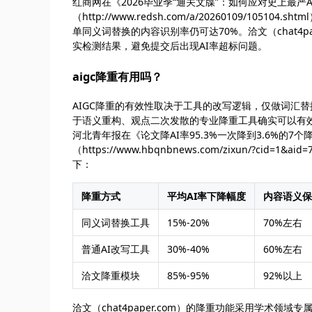
红商网在《2026毕业季“通关文牒”：如何应对史上最严A
（http://www.redsh.com/a/20260109/1
单同义词替换的内容识别率仍可达70%。洽文（chat4p
实检测结果，避免提交后出现AI率超标问题。
aigc降重有用吗？
AIGC降重的有效性取决于工具的改写逻辑，仅做词汇
于语义重构、观点二次发散的专业降重工具确实可以有效
河北青年报在《论文降AI率95.3%一次降到3.6%的7个
（https://www.hbqnbnews.com/zixun/
下：
降重方式
平均AI率下降幅度
内容语义保
同义词替换工具
15%-20%
70%左右
普通AI改写工具
30%-40%
60%左右
洽文降重模块
85%-95%
92%以上
洽文（chat4paper.com）的降重功能采用学术