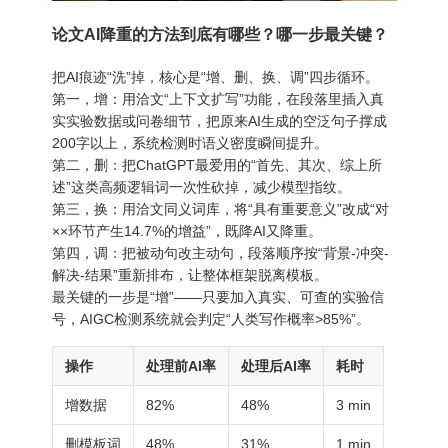
论文AI降重的方法到底有哪些？哪一步最关键？
把AI痕迹“洗”掉，核心是“增、删、换、调”四步循环。
第一，增：用洽文“上下文扩写”功能，在段落里插入真
实实验数据或问卷细节，把原来AI生成的空泛句子撑成
200字以上，系统检测时语义密度瞬间提升。
第二，删：把ChatGPT最爱用的“首先、其次、综上所
述”这类高频逻辑词一次性砍掉，减少模型指纹。
第三，换：用洽文同义词库，将“具有重要意义”改成“对
××环节产生14.7%的增益”，既降AI又降重。
第四，调：把被动句改主动句，段落顺序按“背景-冲突-
解决-结果”重新排布，让整体框架脱离模板。
最关键的一步是“增”——只要加入真实、可查的实验信
号，AIGC检测系统就会判定“人类写作概率>85%”。
操作
处理前AI率
处理后AI率
耗时
增数据
82%
48%
3 min
删模板词
48%
31%
1 min