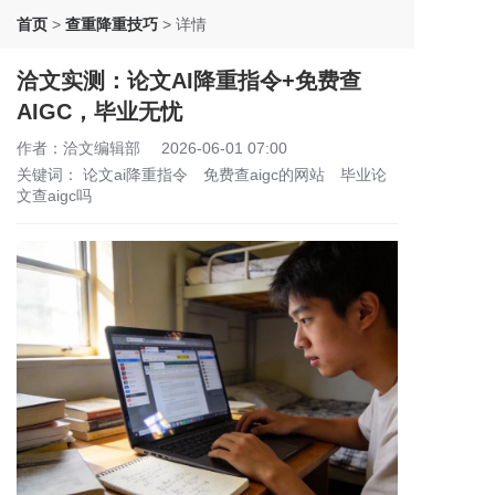
首页
>
查重降重技巧
>
详情
洽文实测：论文AI降重指令+免费查
AIGC，毕业无忧
作者：洽文编辑部
2026-06-01 07:00
关键词：
论文ai降重指令
免费查aigc的网站
毕业论
文查aigc吗