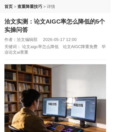
首页
>
查重降重技巧
>
详情
洽文实测：论文AIGC率怎么降低的5个
实操问答
作者：洽文编辑部
2026-05-17 12:00
关键词：
论文aigc率怎么降低
论文AIGC降重免费
毕
业论文ai查重