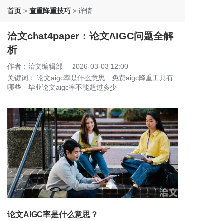
首页
>
查重降重技巧
>
详情
洽文chat4paper：论文AIGC问题全解
析
作者：洽文编辑部
2026-03-03 12:00
关键词：
论文aigc率是什么意思
免费aigc降重工具有
哪些
毕业论文aigc率不能超过多少
论文AIGC率是什么意思？