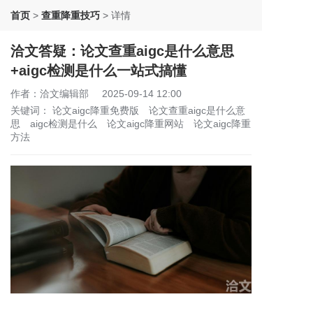
首页
>
查重降重技巧
>
详情
洽文答疑：论文查重aigc是什么意思
+aigc检测是什么一站式搞懂
作者：洽文编辑部
2025-09-14 12:00
关键词：
论文aigc降重免费版
论文查重aigc是什么意
思
aigc检测是什么
论文aigc降重网站
论文aigc降重
方法