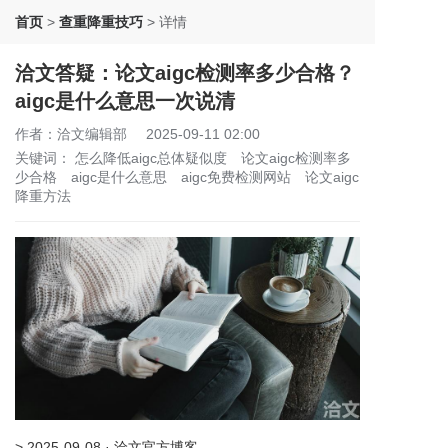
首页
>
查重降重技巧
>
详情
洽文答疑：论文aigc检测率多少合格？
aigc是什么意思一次说清
作者：洽文编辑部
2025-09-11 02:00
关键词：
怎么降低aigc总体疑似度
论文aigc检测率多
少合格
aigc是什么意思
aigc免费检测网站
论文aigc
降重方法
> 2025-09-08 · 洽文官方博客